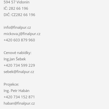
594 57 Vidonín
IČ: 282 66 196
DIČ: CZ282 66 196
info@finalpur.cz
mickova.j@finalpur.cz
+420 603 879 960
Cenové nabídky:
Ing.Jan Šebek
+420 734 599 229
sebek@finalpur.cz
Projekce:
Ing. Petr Habán
+420 734 152 871
haban@finalpur.cz