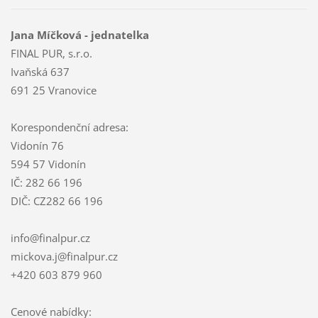
Jana Míčková - jednatelka
FINAL PUR, s.r.o.
Ivaňská 637
691 25 Vranovice
Korespondenční adresa:
Vidonín 76
594 57 Vidonín
IČ: 282 66 196
DIČ: CZ282 66 196
info@finalpur.cz
mickova.j@finalpur.cz
+420 603 879 960
Cenové nabídky: