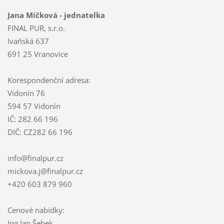
Jana Míčková - jednatelka
FINAL PUR, s.r.o.
Ivaňská 637
691 25 Vranovice
Korespondenční adresa:
Vidonín 76
594 57 Vidonín
IČ: 282 66 196
DIČ: CZ282 66 196
info@finalpur.cz
mickova.j@finalpur.cz
+420 603 879 960
Cenové nabídky:
Ing.Jan Šebek